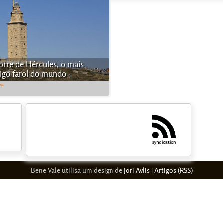
orre de Hércules, o mais
igo farol do mundo
ha
Bene Vale utilisa um design de
Jori Avlis
|
Artigos (RSS)