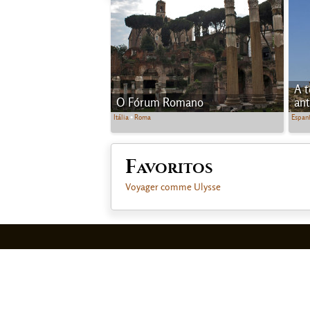
A t
O Fórum Romano
ant
Itália
•
Roma
Espan
Favoritos
Voyager comme Ulysse