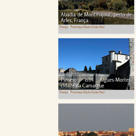
Abadia de Montmajour, perto de
Arles, França
França
•
Provença-Alpes-Costa Azul
Passeio em Aigues-Mortes,
cidade da Camargue
França
•
Provença-Alpes-Costa Azul