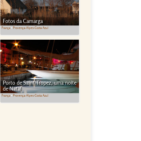
Fotos da Camarga
França
•
Provença-Alpes-Costa Azul
Porto de Saint Tropez, uma noite
de Natal
França
•
Provença-Alpes-Costa Azul