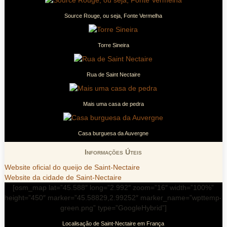
Source Rouge, ou seja, Fonte Vermelha
Torre Sineira
Rua de Saint Nectaire
Mais uma casa de pedra
Casa burguesa da Auvergne
Informações Úteis
Website oficial do queijo de Saint-Nectaire
Website da cidade de Saint-Nectaire
[osm_map lat=”45.588″ long=”2.992″ zoom=”16″ width=”100%”
height=”450″ marker=”45.58829,2.99252″ marker_name=”wpttemp-
green.png” type=”GoogleHybrid”]
Localisação de Saint-Nectaire em França