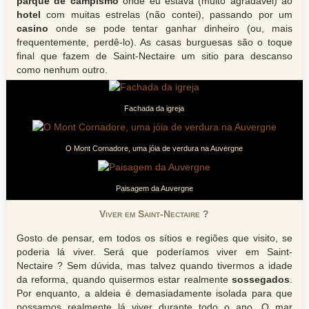
parque de campismo
onde eu estava (muito agradável) ao
hotel
com muitas estrelas (não contei), passando por um
casino
onde se pode tentar ganhar dinheiro (ou, mais
frequentemente, perdê-lo). As casas burguesas são o toque
final que fazem de Saint-Nectaire um sitio para descanso
como nenhum outro.
Fachada da igreja
O Mont Cornadore, uma jóia de verdura na Auvergne
Paisagem da Auvergne
Viver em Saint-Nectaire ?
Gosto de pensar, em todos os sítios e regiões que visito, se
poderia lá viver. Será que poderíamos viver em Saint-
Nectaire ? Sem dúvida, mas talvez quando tivermos a idade
da reforma, quando quisermos estar realmente
sossegados
.
Por enquanto, a aldeia é demasiadamente isolada para que
possamos realmente lá viver durante todo o ano. O mar