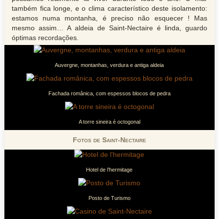
também fica longe, e o clima característico deste isolamento:
estamos numa montanha, é preciso não esquecer ! Mas
mesmo assim… A aldeia de Saint-Nectaire é linda, guardo
óptimas recordações.
Auvergne, montanhas, verdura e antiga aldeia
Fachada românica, com espessos blocos de pedra
A torre sineira é octogonal
Fotos de Saint-Nectaire
Hotel de l’hermitage
Posto de Turismo