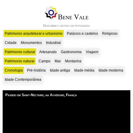
Bene Vale
Descobrir o mundo em fotografia
Patrimonio arquitetural e urbanismo
Palácios e castelos
Religioso
Cidade
Monumentos
Industrial
Patrimonio cultural
Artesanato
Gastronomia
Viagem
Patrimonio natural
Campo
Mar
Montanha
Cronologia
Pré-história
Idade antiga
Idade média
Idade moderna
Idade Contemporânea
Passeio em Saint-Nectaire, na Auvergne, França